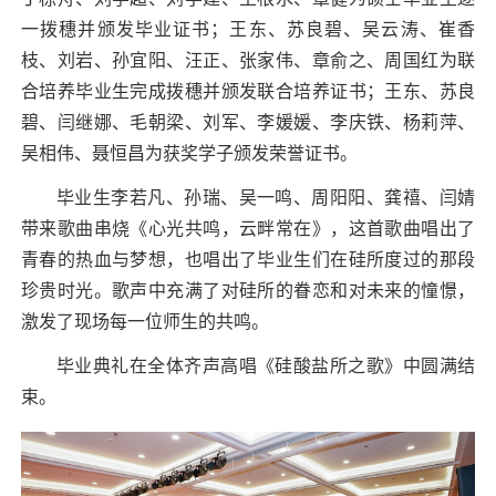
一拨穗并颁发毕业证书；王东、苏良碧、吴云涛、崔香
枝、刘岩、孙宜阳、汪正、张家伟、章俞之、周国红为联
合培养毕业生完成拨穗并颁发联合培养证书；王东、苏良
碧、闫继娜、毛朝梁、刘军、李媛媛、李庆铁、杨莉萍、
吴相伟、聂恒昌为获奖学子颁发荣誉证书。
毕业生李若凡、孙瑞、吴一鸣、周阳阳、龚禧、闫婧
带来歌曲串烧《
心光共鸣，云畔常在
》，这首歌曲唱出了
青春的热血与梦想，也唱出了毕业生们在硅所度过的那段
珍贵时光。歌声中充满了对硅所的眷恋和对未来的憧憬，
激发了现场每一位师生的共鸣。
毕业典礼在全体齐声高唱《硅酸盐所之歌》中圆满结
束。