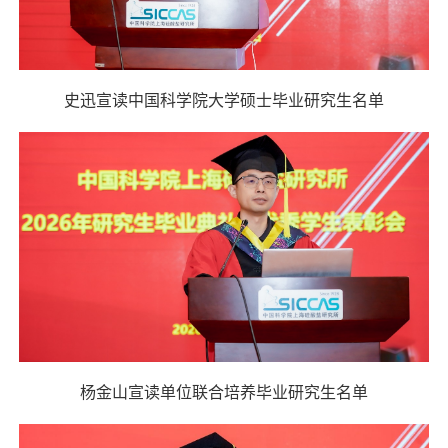
史迅宣读中国科学院大学硕士毕业研究生名单
杨金山宣读单位联合培养毕业研究生名单