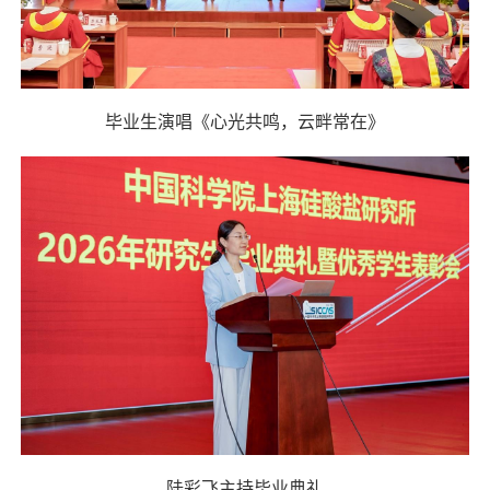
毕业生演唱《心光共鸣，云畔常在》
陆彩飞主持毕业典礼