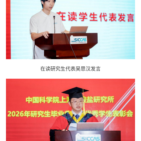
在读研究生代表吴思汉发言