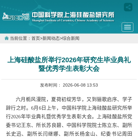
Togg
navi
当前位置：
首页
>
新闻动态
>
综合新闻
上海硅酸盐所举行2026年研究生毕业典礼
暨优秀学生表彰大会
发布时间： 2026-06-08 13:53
六月栀风漫院，夏荷初绽芳华，又到骊歌启序、学子
辞行之时。
6
月
6
日上午，中国科学院上海硅酸盐研究所举
行
2026
年毕业典礼暨优秀学生表彰大会。上海硅酸盐所党
委书记王东、所长苏良碧、中国科学院院士陈立东、副所
长史迅、副所长闫继娜、副所长杨金山、纪委书记周田