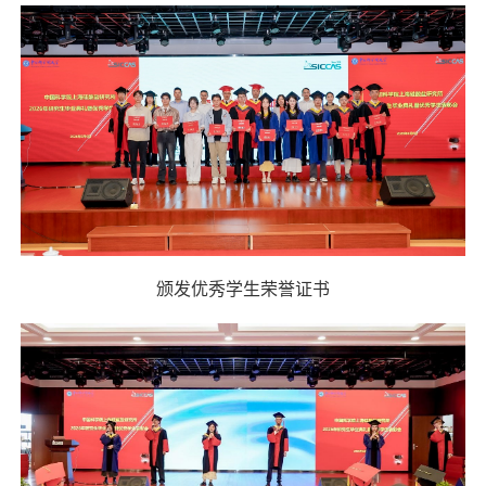
颁发优秀学生荣誉证书