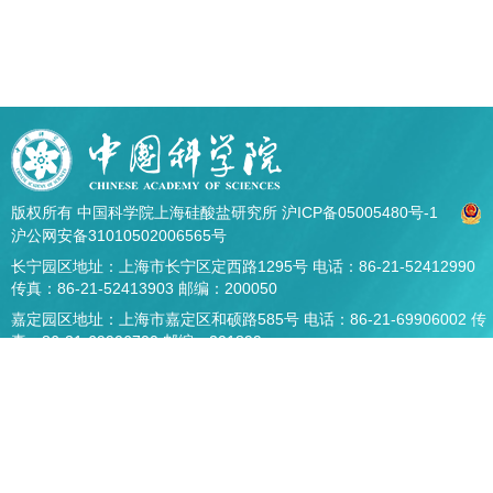
版权所有 中国科学院上海硅酸盐研究所
沪ICP备05005480号-1
沪公网安备31010502006565号
长宁园区地址：上海市长宁区定西路1295号 电话：86-21-52412990
传真：86-21-52413903 邮编：200050
嘉定园区地址：上海市嘉定区和硕路585号 电话：86-21-69906002 传
真：86-21-69906700 邮编：201899