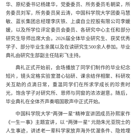
华、原纪委书记杨建华，党委委员、所务委员毛朝梁，所
务委员刘军，所务委员吴云涛，中国科学院大学团委马慧
敏、蓝长集团总经理李庆铁、上虞自立控股有限公司李媛
媛，以及所学位评定委员会委员、各研究中心主任和部分
研究生导师出席大会。
2026
届全体毕业研究生、获奖优秀
学子、部分毕业生亲属以及在读研究生
500
余人参加。毕业
典礼由研究生部副主任陆彩飞主持。
典礼正式开始前，会场播放了同学们制作的毕业纪念
短片，镜头定格实验室潜心钻研、课余结伴相聚、科研攻
关互助的点滴日常，重温同学们在所求学成长的珍贵时
光，饱含学子对研究所、恩师与同窗的浓浓谢意。随后，
毕业典礼在全体齐声奏唱国歌声中正式开始。
中国科学院大学“两弹一星”精神宣讲团成员孙熙家作
《一生一事》主题宣讲，以 “两弹一星” 元勋朱光亚院士的
人生事迹，讲述老一辈科学家放弃海外优渥条件、隐姓埋