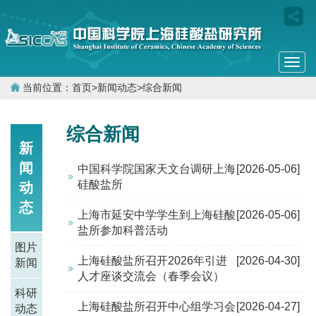
Togg
navi
当前位置：
首页
>
新闻动态
>
综合新闻
综合新闻
新
闻
中国科学院国家天文台调研上海
[2026-05-06]
硅酸盐所
动
态
上海市延安中学学生到上海硅酸
[2026-05-06]
盐所参加科普活动
图片
上海硅酸盐所召开2026年引进
[2026-04-30]
新闻
人才座谈交流会（春季会议）
科研
上海硅酸盐所召开中心组学习会
[2026-04-27]
动态