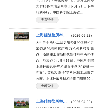
“与宁同行・共聚美好” 长宁东片区网格
党群服务阵地定向赛于5 月 21 日下午
顺利举行。中国科学院上海硅...
查看详情
上海硅酸盐所举办“奋进‘十五五’，策马攻坚行”第八届职工城市定向赛
（2026-05-22）
为引导全所职工以更加强健的体魄和更
加饱满的精神状态奋力抢占科技制高
点，激励职工在新时代新征程中勇担使
命、积极作为，5月16日，中国科学院
上海硅酸盐研究所举办主题为“奋进‘十
五五’，策马攻坚行”第八届职工城市定
向赛。上海硅酸盐所相关部门组建20...
查看详情
上海硅酸盐所举行匹克球协会成立仪式
（2026-04-22）