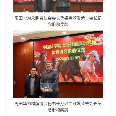
周田华为
永跑者协会会长曹韫真颁发荣誉会长纪
念册和奖牌
周田华为
棋牌协会秘书长孙兴伟颁发荣誉会长纪
念册和奖牌