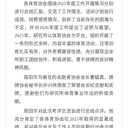
各体育协会围绕
2025
年度工作开展情况分别
进行总结汇报，交流了工作理念、活动计划执行
成效、经费使用情况，剖析了当前存在的困难与
不足，并对
2026
年度工作提出了设想与展望。
2025
年，研究所以体育协会为平台，组织开展了
一系列形式多样、内容丰富的体育活动，日常训
练扎实有序，对外参赛屡获佳绩，充分展现出全
所职工团结协作、积极进取、勇于拼搏的良好精
神风貌。
周田华为离任的永跑者协会会长曹韫真、棋
牌协会秘书长孙兴伟颁发了荣誉会长纪念册和奖
牌，感谢他们为研究所体育事业作出的积极贡
献。
周田华对此次考评交流会进行总结点评。他
充分肯定了各体育协会在
2025
年取得的显著成
绩，并对各位会长及工作人员的辛勤付出表示感