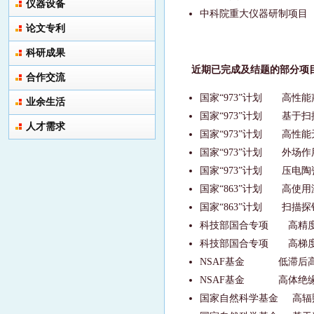
仪器设备
中科院重大仪器研制项目
论文专利
科研成果
近期已完成及结题的部分项
合作交流
国家“
973”
计划
高性能
业余生活
国家“
973”
计划
基于扫
人才需求
国家“
973”
计划
高性能
国家“
973”
计划
外场作
国家“
973”
计划
压电陶
国家“
863”
计划
高使用
国家“
863”
计划
扫描探
科技部国合专项
高精
科技部国合专项
高梯
NSAF
基金
低滞后
NSAF
基金
高体绝
国家自然科学基金
高辐