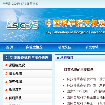
今天是 2026年8月6日 星期四
首 页
实验室概况
研究队伍
研究领域
功能陶瓷材料与器件物理
承担项目
课题组概况
目前承担的主要课题
组长介绍
科技部重点研发计划
基
研究领域
科技部重点研发计划
声
承担项目
国家“
973”
计划
高储能
国家自然科学基金重点项
科研团队
国家自然科学基金
PMN