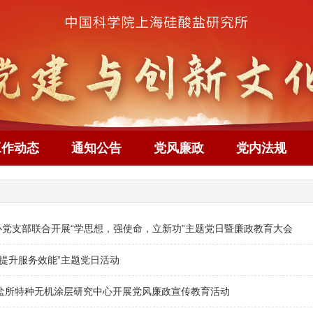
工作动态
通知公告
党风廉政
党内法规
党支部联合开展“学思想，强使命，立新功”主题党日暨廉政教育大会
提升服务效能”主题党日活动
盐所特种无机涂层研究中心开展党风廉政宣传教育活动