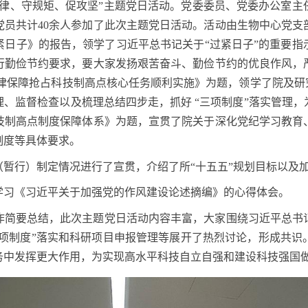
纪律、守规矩、促攻坚”主题党日活动。党委委员、党委办公室主
党员共计
40
余人参加了此次主题党日活动。活动由生物中心党支
紧日子》的报告，领学了习近平总书记关于“过紧日子”的重要指
行勤俭节约要求，要大家发扬艰苦奋斗、勤俭节约的优良作风，
律保障抢占科技制高点核心任务顺利实施》为题，领学了院及研
、监督检查以及梳理总结四步走，抓好 “三项制度”落实管理
技制高点制度保障体系》为题，宣贯了院关于深化党纪学习教育
制度等具体要求。
暂行）制定情况进行了宣贯，介绍了所“十五五”规划目标以及
学习《习近平关于加强党的作风建设论述摘编》的心得体会。
作简要总结，此次主题党日活动内容丰富，大家围绕习近平总书
三项制度”落实和科研项目申报管理等展开了热烈讨论，形成共
务中发挥更大作用，为实现高水平科技自立自强和建设科技强国