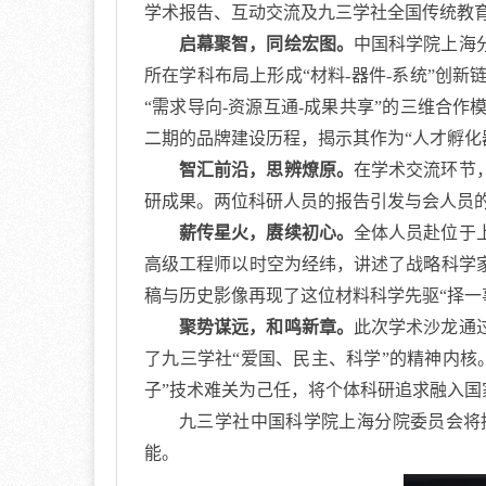
学术报告、互动交流及九三学社全国传统教
启幕聚智，同绘宏图。
中国科学院上海
所在学科布局上形成“材料
-
器件
-
系统”创新
“需求导向
-
资源互通
-
成果共享”的三维合作
二期的品牌建设历程，揭示其作为“人才孵化
智汇前沿，思辨燎原。
在学术交流环节
研成果。两位科研人员的报告引发与会人员
薪传星火，赓续初心。
全体人员赴位于
高级工程师以时空为经纬，讲述了战略科学
稿与历史影像再现了这位材料科学先驱“择一
聚势谋远，和鸣新章。
此次学术沙龙通
了九三学社“爱国、民主、科学”的精神内
子”技术难关为己任，将个体科研追求融入
九三学社中国科学院上海分院委员会将
能。