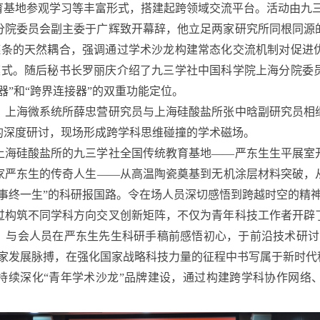
育基地参观学习等丰富形式，搭建起跨领域交流平台。活动由九
分院委员会副主委于广辉致开幕辞，他立足两家研究所同根同源
链条的天然耦合，强调通过学术沙龙构建常态化交流机制对促进
模式。随后秘书长罗丽庆介绍了九三学社中国科学院上海分院委
器”和“跨界连接器”的双重功能定位。
，上海微系统所薛忠营研究员与上海硅酸盐所张中晗副研究员相
的深度研讨，现场形成跨学科思维碰撞的学术磁场。
上海硅酸盐所的九三学社全国传统教育基地——严东生生平展室
家严东生的传奇人生——从高温陶瓷奠基到无机涂层材料突破，
事终一生”的科研报国路。令在场人员深切感悟到跨越时空的精
过构筑不同学科方向交叉创新矩阵，不仅为青年科技工作者开辟
核。与会人员在严东生先生科研手稿前感悟初心，于前沿技术研讨
国家发展脉搏，在强化国家战略科技力量的征程中书写属于新时代
持续深化“青年学术沙龙”品牌建设，通过构建跨学科协作网络