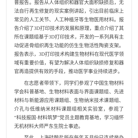
普报告。报告从人体组织和器官大面积缺损后，无
法自行再生修复的现实案例讲起，引出目前临床上
常见的人工关节、人工种植牙等生物医用材料。报
告介绍了
3D
打印技术的发展和原理，重点介绍了其
所在课题组基于
3D
打印技术，开发的一系列具有主
动促进骨组织再生功能的仿生生物活性陶瓷支架。
报告表示，
3D
打印技术构建生物材料在现代医学领
域有重要价值，有望为解决人体组织缺损修复和器
官再造提供有效的手段，推动医学事业持续进步。
在志愿者带领下，同学们参观了中国生物材料
学会科普基地、生物材料表面与界面课题组、先进
材料与新能源应用课题组、生物纳米技术课题组、
介孔与低维纳米材料课题组相关实验室，参观了
“科技报国
·
材料筑梦”党员主题教育基地，学习缅怀
无机材料大师严东生院士事迹。
至此，上海硅酸盐所在每年五月份已连续举办