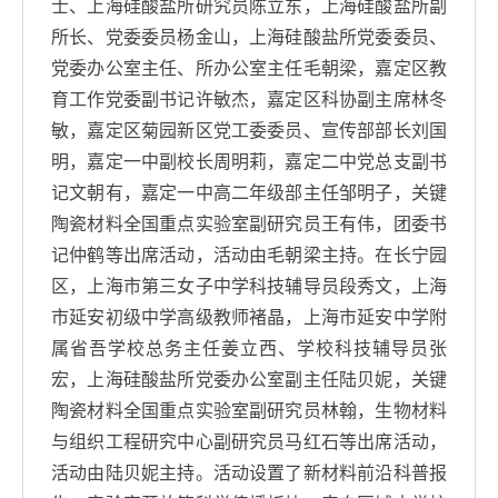
士、上海硅酸盐所研究员陈立东，上海硅酸盐所副
所长、党委委员杨金山，上海硅酸盐所党委委员、
党委办公室主任、所办公室主任毛朝梁，嘉定区教
育工作党委副书记许敏杰，嘉定区科协副主席林冬
敏，嘉定区菊园新区党工委委员、宣传部部长刘国
明，嘉定一中副校长周明莉，嘉定二中党总支副书
记文朝有，嘉定一中高二年级部主任邹明子，关键
陶瓷材料全国重点实验室副研究员王有伟，团委书
记仲鹤等出席活动，活动由毛朝梁主持。在长宁园
区，上海市第三女子中学科技辅导员段秀文，上海
市延安初级中学高级教师褚晶，上海市延安中学附
属省吾学校总务主任姜立西、学校科技辅导员张
宏，上海硅酸盐所党委办公室副主任陆贝妮，关键
陶瓷材料全国重点实验室副研究员林翰，生物材料
与组织工程研究中心副研究员马红石等出席活动，
活动由陆贝妮主持。活动设置了新材料前沿科普报