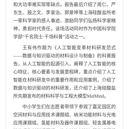
和大功率难实现等缺点。报告最后介绍了周仁、严
东生、殷之文、李家治、郭景坤等上海硅酸盐所老
一辈科学家的感人事迹，激励同学们弘扬科学家精
神，勇担时代责任。该场活动同时作为中国科学院
学部“千名院士
·
千场科普”活动之一。
王有伟作题为《人工智能变革材料研发范式
——数据与知识驱动的材料设计与制备》的科普报
告，从人工智能的起源引入，阐释了人工智能的核
心特征、核心要素与发展里程碑，重点介绍了人工
智能在材料研发中的重要作用和应用案例，介绍了
数据与知识驱动的材料研发，还介绍了上海硅酸盐
所先期发布的材料科学与工程大模型
MatMind
。
中小学生们在志愿者带领下参观了嘉定园区的
空间材料与应用技术课题组、纳米功能材料与光电
应用课题组、氢能材料及器件课题组、轻金属基电