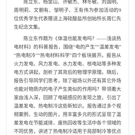
陈立东、杨金山、许敏杰、林冬敏、刘国明、
周明莉、文朝有、邹明子、王有伟为参加活动的
9
位优秀学生代表赠送上海硅酸盐所创始所长周仁先
生纪念文集。
陈立东作题为《体温也能发电吗？——浅谈热
电材料》的科普报告，围绕“电的产生”“温差发电”
“热电制冷”“热电材料科学”四个板块展开。报告从
火力发电、风力发电、水力发电、核电站等多种发
电方式讲起，剖析了其背后的物理学原理。随后，
报告引导同学们思考，除了磁场以外还有其它外场
也能对物质内的电子产生类似的作用吗？带领着大
家由浅入深，回顾了电磁感应的发现之旅，引出了
温差发电、热电制冷这些新知识。报告通过多个视
频案例、生动的图片，用丰富多元的形式呈现了温
差发电在节能减排、废热回收等生活中各个领域的
不同优势，讲述了热电制冷适用于局部制冷等优点