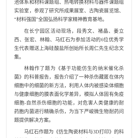
池体系和材料课题组、热电转换材料与器件课题组
实验室，参观了研究所成果展室、古陶瓷展览馆、
“材料强国”全国弘扬科学家精神教育基地。
在长宁园区活动现场，段秀文、褚晶、姜立
西、张宏、林翰、马红石为参加活动的
6
位优秀学
生代表赠送上海硅酸盐所创始所长周仁先生纪念文
集。
林翰作了题为《基于功能仿生的纳米催化杀
菌》的科普报告，报告介绍了一种杀伤藏匿在体内
细胞中的细菌的新方法，利用人体内被感染体细胞
与健康细胞的膜表面化学差异，模拟人体固有免疫
细胞
-
自然杀伤细胞的功能，对危害人类健康的耐
药胞内菌进行精确杀伤，为当下严峻微生物耐药问
题提供解决方案。
马红石作题为《仿生陶瓷材料与
3D
打印》的科