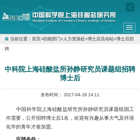
Togg
navi
当前位置：
首页
>
职能部门
>
人力资源处
>
博士后流动站
>
博士后招
聘
中科院上海硅酸盐所孙静研究员课题组招聘
博士后
发布时间： 2017-04-18 14:11
中国科学院上海硅酸盐研究所孙静研究员课题组因工
作需要，公开招聘博士后
1
名，欢迎有兴趣从事大气及环境
化学的青年才俊加盟。
应聘条件：