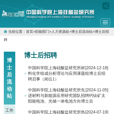
Togg
navi
当前位置：
首页
>
职能部门
>
人力资源处
>
博士后流动站
>
博士后招
聘
博士后招聘
博
士
中国科学院上海硅酸盐研究所材
[2024-12-18]
料化学组成分析理论与应用课题组博士后招
后
聘启事（岗位1）
流
动
中国科学院上海硅酸盐研究所先
[2024-11-05]
站
进材料与新能源应用研究团队招聘钙钛矿太
阳能电池、光储一体电池方向博士后
工作
中国科学院上海硅酸盐研究所热
[2024-07-19]