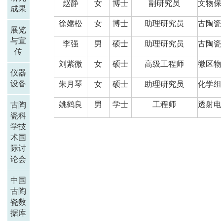
赵静
女
博士
副研究员
文物
成果
徐嫦松
女
博士
助理研究员
古陶
展览
与宣
李强
男
硕士
助理研究员
古陶
传
刘紫微
女
硕士
高级工程师
微区
仪器
设备
朱月琴
女
硕士
助理研究员
化学
姚鹤良
男
学士
工程师
透射
古陶
瓷科
学技
术国
际讨
论会
中国
古陶
瓷数
据库