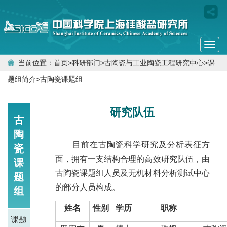
Togg
navi
当前位置：
首页
>
科研部门
>
古陶瓷与工业陶瓷工程研究中心
>
课
题组简介
>
古陶瓷课题组
研究队伍
古
陶
目前在古陶瓷科学研究及分析表征方
瓷
面，拥有一支结构合理的高效研究队伍，由
课
古陶瓷课题组人员及无机材料分析测试中心
题
的部分人员构成。
组
姓名
性别
学历
职称
课题