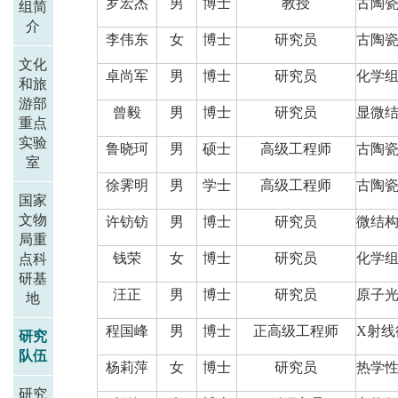
罗宏杰
男
博士
教授
古陶
组简
介
李伟东
女
博士
研究员
古陶
文化
卓尚军
男
博士
研究员
化学
和旅
游部
曾毅
男
博士
研究员
显微
重点
实验
鲁晓珂
男
硕士
高级工程师
古陶
室
徐霁明
男
学士
高级工程师
古陶
国家
文物
许钫钫
男
博士
研究员
微结
局重
钱荣
女
博士
研究员
化学
点科
研基
汪正
男
博士
研究员
原子
地
程国峰
男
博士
正高级工程师
X射线
研究
队伍
杨莉萍
女
博士
研究员
热学
研究