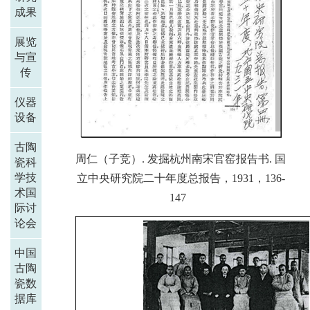
成果
展览
与宣
传
仪器
设备
古陶
周仁（子竞）. 发掘杭州南宋官窑报告书. 国
瓷科
学技
立中央研究院二十年度总报告，1931，136-
术国
147
际讨
论会
中国
古陶
瓷数
据库