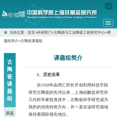
Togg
navi
当前位置：
首页
>
科研部门
>
古陶瓷与工业陶瓷工程研究中心
>
课
题组简介
>
古陶瓷课题组
课题组简介
古
陶
1、历史沿革
瓷
课
自1928年由周仁所长开创利用科技手段
题
研究古陶瓷的先河以来，上海硅酸盐研究所
组
几代科学家投身其中，古陶瓷科学研究成为
我所的传统特色方向，并一直在该研究领域
课题
保持着国际领先地位。