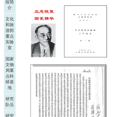
组简
介
文化
和旅
游部
重点
实验
室
国家
文物
局重
点科
研基
地
研究
队伍
研究