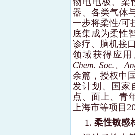
物电电极、柔
器、各类气体
一步将柔性
/
可
底集成为柔性
诊疗、脑机接
领域获得应用
Chem. Soc.
、
An
余篇，授权中
发计划、国家
点、面上、青
上海市
等项目
2
柔性敏感