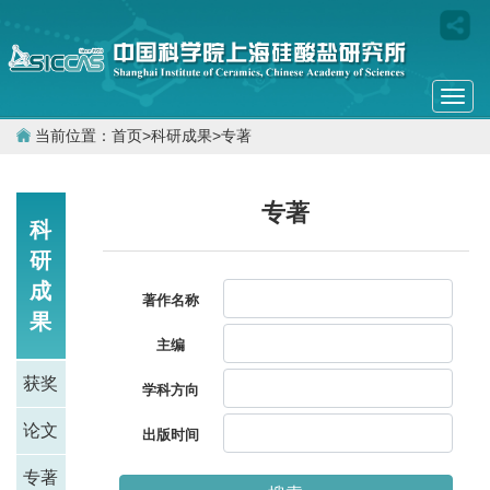
Togg
navi
当前位置：
首页
>
科研成果
>
专著
专著
科
研
成
著作名称
果
主编
获奖
学科方向
论文
出版时间
专著