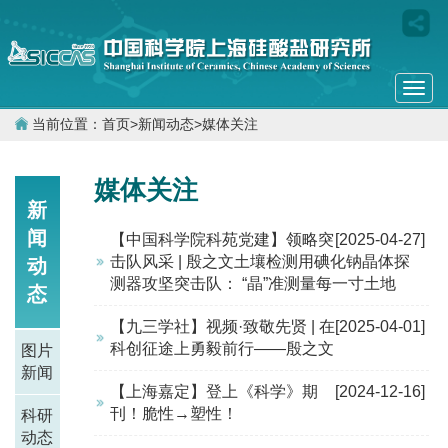
Togg
navi
当前位置：
首页
>
新闻动态
>
媒体关注
媒体关注
新
闻
【中国科学院科苑党建】领略突
[2025-04-27]
击队风采 | 殷之文土壤检测用碘化钠晶体探
动
测器攻坚突击队： “晶”准测量每一寸土地
态
【九三学社】视频·致敬先贤 | 在
[2025-04-01]
科创征途上勇毅前行——殷之文
图片
新闻
【上海嘉定】登上《科学》期
[2024-12-16]
刊！脆性→塑性！
科研
动态