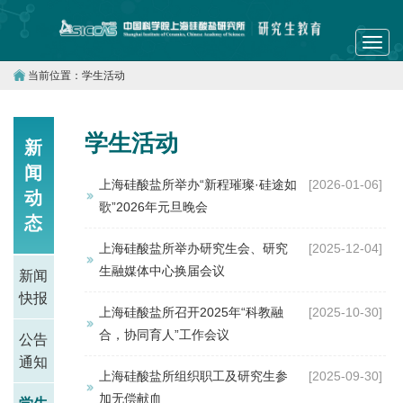
Toggl
navig
当前位置：
学生活动
学生活动
新
闻
上海硅酸盐所举办“新程璀璨·硅途如
[2026-01-06]
动
歌”2026年元旦晚会
态
上海硅酸盐所举办研究生会、研究
[2025-12-04]
生融媒体中心换届会议
新闻
快报
上海硅酸盐所召开2025年“科教融
[2025-10-30]
合，协同育人”工作会议
公告
通知
上海硅酸盐所组织职工及研究生参
[2025-09-30]
加无偿献血