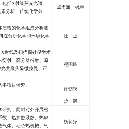
，包括X射线荧光光谱、
卓尚军、钱荣
元素分析、传统化学分
体质谱的化学组成分析测
料在分析化学和环境化学
汪 正
、X射线及扫描探针显微术
末衍射、高分辨衍射、原
程国峰
激光共聚焦显微拉曼、正
从事项目研究。
许钫钫
曾 毅
学研究，同时对外开展检
系数、热扩散系数、热膨
杨莉萍
放气体、动态热机械、气