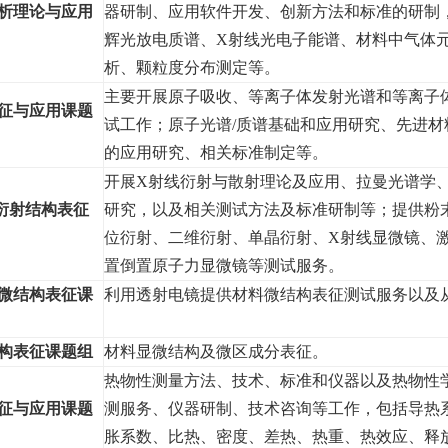
析理论与应用
器研制、应用软件开发、创新方法和标准的研制
辉光放电质谱、X射线光电子能谱、材料中气体
析、颗粒度分布测定等。
主要开展原子吸收、等离子体发射光谱和等离子
征与应用课题
试工作；原子光谱/质谱基础和应用研究、先进材
的应用研究、相关标准制定等。
开展X射线衍射与散射理论及应用、拉曼光谱学
衍射结构表征
研究，以及相关测试方法及标准研制等；提供粉
位衍射、二维衍射、单晶衍射、X射线显微镜、
置倒置原子力显微镜等测试服务。
微结构表征课
利用透射电镜提供材料微结构表征测试服务以及
构表征课题组
材料显微结构及微区成分表征。
热物性测量方法、技术、标准和仪器以及热物性
征与应用课题
测服务、仪器研制、技术咨询等工作，包括导热
胀系数、比热、密度、差热、热重、热效应、释