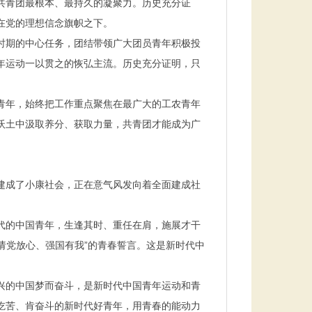
共青团最根本、最持久的凝聚力。历史充分证
在党的理想信念旗帜之下。
时期的中心任务，团结带领广大团员青年积极投
年运动一以贯之的恢弘主流。历史充分证明，只
青年，始终把工作重点聚焦在最广大的工农青年
沃土中汲取养分、获取力量，共青团才能成为广
建成了小康社会，正在意气风发向着全面建成社
代的中国青年，生逢其时、重任在肩，施展才干
请党放心、强国有我”的青春誓言。这是新时代中
兴的中国梦而奋斗，是新时代中国青年运动和青
吃苦、肯奋斗的新时代好青年，用青春的能动力