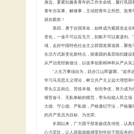
身边。要紧扣服务青年的工作生命线，履行巩固
青年办实事、解难事，主动想青年之所想、急青
就在眼前！
第四，勇于自我革命，始终成为紧跟党走在时代
变化，一途不可以应无方，刻船不可以索遗剑。
域，走好中国特色社会主义群团发展道路，聚焦
生活方式新变化新特点，探索团的基层组织建设
从严治党经验做法，以改革创新精神和从严从实
“人生万事须自为，跬步江山即寥廓。”追求进
学习马克思主义理论，树立共产主义远大理想和
带头立足岗位、苦练本领、创先争优，努力成为
艰苦奋斗、无私奉献的模范，带头站稳人民立场
大德、守公德、严私德，严格遵纪守法，严格履
的共产党员为目标、为光荣。
长期以来，广大团干部发扬优良传统，认真履
心力茁壮，让人迎面就能感受到年轻干部应有的