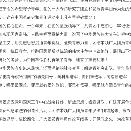
大地便迅速呈现出轰轰烈烈的革命新气象。在马克思列宁主义同中国工
把革命的希望寄予青年。党的一大专门研究了建立和发展青年团作为党的
立。这在中国革命史和青年运动史上具有里程碑意义！
的初心使命。一百年来，在党的坚强领导下，共青团不忘初心、牢记使
和实现国家富强、人民幸福而贡献力量，谱写了中华民族伟大复兴进程中
主义，用先进思想启迪青年觉醒、凝聚青春力量，团结带领广大团员青
军阀、抗日救亡、推翻国民党反动统治的伟大斗争中冲锋陷阵，展现出不
与死的考验，为中国革命胜利贡献了青春、建立了重要功勋！
华民族有史以来最为广泛而深刻的社会变革，组建青年突击队、青年垦
出“把青春献给祖国”的响亮口号，向科学进军，向困难进军，向荒原进军
担，哪里最困难、哪里就有团的旗帜，哪里有需要、哪里就有团员青年的
适应党和国家工作中心战略转移，解放思想，锐意进取，广泛开展争当
青春气息浓烈的创造性活动，团结带领广大团员青年发出“团结起来、振兴
革故鼎新，建设四化，广大团员青年勇作改革闯将，开风气之先，为改革