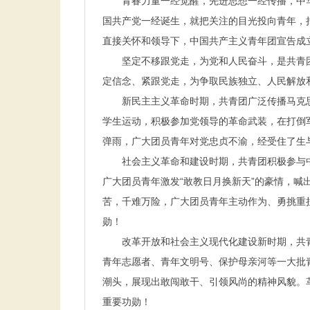
青春力量一经觉醒，先进思想一经传播，中华
国共产党一经诞生，就把关注的目光投向青年，
直接关怀和领导下，中国共产主义青年团宣告成
坚定不移跟党走，为党和人民奋斗，是共青团
定信念、紧跟党走，为争取民族独立、人民解放
新民主主义革命时期，共青团广泛传播马克思
学生运动，积极参加党领导的革命武装，在打倒
弹雨，广大团员青年对党忠贞不渝，经受住了生
社会主义革命和建设时期，共青团积极参与中
广大团员青年激发“敢教日月换新天”的豪情，喊
苦，千难万险，广大团员青年主动作为、勇挑重
勋！
改革开放和社会主义现代化建设新时期，共青团
青年志愿者、青年文明号、保护母亲河等一大批
潮头，展现出敢闯敢干、引领风尚的精神风貌。
重要功勋！