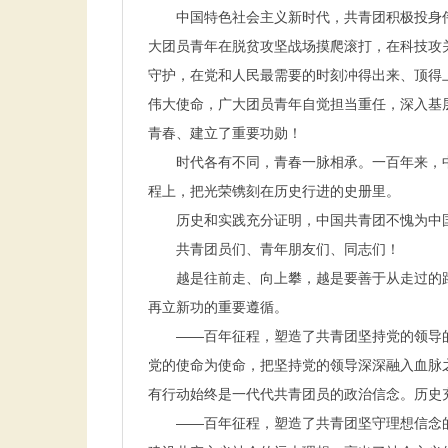
中国特色社会主义新时代，共青团积极投身伟
大团员青年在脱贫攻坚战场摸爬滚打，在科技攻
守护，在党和人民最需要的时刻冲得出来、顶得
伟大使命，广大团员青年自觉担当重任，深入基
青春、建立了重要功勋！
时代各有不同，青春一脉相承。一百年来，中
程上，把光荣镌刻在历史行进的史册里。
历史和实践充分证明，中国共青团不愧为中国
共青团员们、青年朋友们、同志们！
越是往前走、向上攀，越是要善于从走过的路
再立新功的重要遵循。
——百年征程，塑造了共青团坚持党的领导的
党的使命为使命，把坚持党的领导深深融入血脉
有行动始终是一代代共青团员的政治信念。历史
——百年征程，塑造了共青团坚守理想信念的