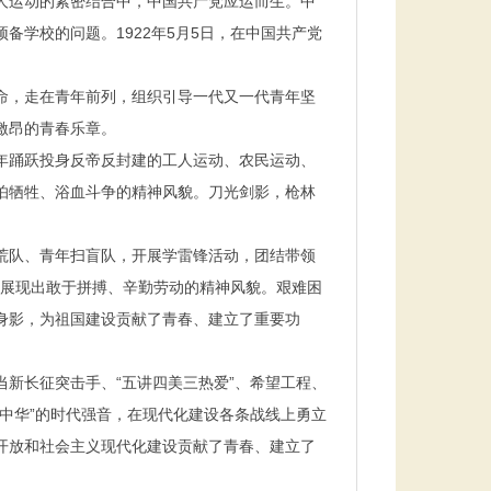
人运动的紧密结合中，中国共产党应运而生。中
预备学校的问题。
1922
年
5
月
5
日，在中国共产党
命，走在青年前列，组织引导一代又一代青年坚
激昂的青春乐章。
年踊跃投身反帝反封建的工人运动、农民运动、
怕牺牲、浴血斗争的精神风貌。刀光剑影，枪林
荒队、青年扫盲队，开展学雷锋活动，团结带领
，展现出敢于拼搏、辛勤劳动的精神风貌。艰难困
身影，为祖国建设贡献了青春、建立了重要功
新长征突击手、“五讲四美三热爱”、希望工程、
中华”的时代强音，在现代化建设各条战线上勇立
开放和社会主义现代化建设贡献了青春、建立了