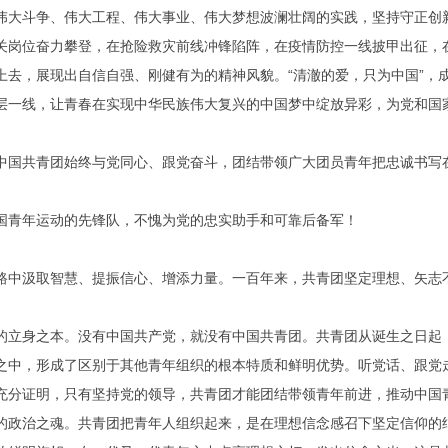
大斗争、伟大工程、伟大事业、伟大梦想波澜壮阔的实践，坚持守正创
关岗位奋力攀登，在抢险救灾前线冲锋陷阵，在疫情防控一线披甲出征，
上去，展现出自信自强、刚健有为的精神风貌。“清澈的爱，只为中国”，
层一线，让青春在实现中华民族伟大复兴的中国梦中绽放异彩，为党和国
国共青团始终与党同心、跟党奋斗，团结带领广大团员青年把忠诚书写
青年运动的先锋队，不愧为党的忠实助手和可靠后备军！
中汲取智慧、提振信心、增添力量。一百年来，共青团坚定理想、矢志
立身之本。没有中国共产党，就没有中国共青团。共青团从诞生之日起
之中，形成了区别于其他青年组织的根本特质和鲜明优势。听党话、跟党
充分证明，只有坚持党的领导，共青团才能团结带领青年前进，推动中国
政治之魂。共青团把青年人组织起来，是在理想信念感召下坚定信仰的