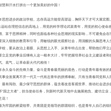
智慧和汗水打拼出一个更加美好的中国！
思想进步的政治学校。志存高远方能登高望远，胸怀天下才可大展宏图
织永远站在理想信念的高地上，用党的科学理论武装青年，用党的初心使命
强、富于思辨精神，同时也面临各种社会思潮的现实影响，不可避免会在
要深入细致的教育和引导，用敏锐的眼光观察社会，用清醒的头脑思考人
学校，要从政治上着眼、从思想上入手、从青年特点出发，帮助他们早立
要立足党的事业后继有人这一根本大计，牢牢把握培养社会主义建设者和
气、底气，让革命薪火代代相传！
永久奋斗的先锋力量。奋斗是青春最亮丽的底色，行动是青年最有效的
民事业发展离不开一代又一代有志青年的拼搏奉献。只有当青春同党和人
、最有闯劲、最少保守思想的群体，蕴含着改造客观世界、推动社会进步
怀“国之大者”，担当使命任务，到新时代新天地中去施展抱负、建功立业
之花！
为牢固的桥梁纽带。共青团是党领导的群团组织，也是青年人自己的组