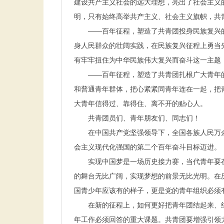
建设共产主义社会的远大理想，亮出了社会主义
明，只有始终高举共产主义、社会主义旗帜，共
——百年征程，塑造了共青团投身民族复兴的
身人民群众的壮阔实践，在民族复兴征程上勇当
有牢牢扭住为中华民族伟大复兴而奋斗这一主题
——百年征程，塑造了共青团扎根广大青年的
和普通青年群体，把心紧紧同青年连在一起，把
大青年信得过、靠得住、离不开的贴心人。
共青团员们、青年朋友们、同志们！
在中国共产党坚强领导下，全国各族人民万众
会主义现代化强国的第二个百年奋斗目标迈进。
实现中国梦是一场历史接力赛，当代青年要在
的舞台无比广阔，实现梦想的前景无比光明。在
国青少年应该有的样子，更是党的青年组织必须
在新的征程上，如何更好把青年团结起来、组
年工作必须回答的重大课题。共青团要增强引领