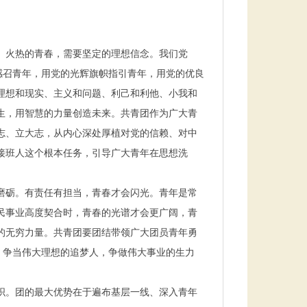
。火热的青春，需要坚定的理想信念。我们党
感召青年，用党的光辉旗帜指引青年，用党的优良
理想和现实、主义和问题、利己和利他、小我和
生，用智慧的力量创造未来。共青团作为广大青
志、立大志，从内心深处厚植对党的信赖、对中
接班人这个根本任务，引导广大青年在思想洗
磨砺。有责任有担当，青春才会闪光。青年是常
民事业高度契合时，青春的光谱才会更广阔，青
的无穷力量。共青团要团结带领广大团员青年勇
，争当伟大理想的追梦人，争做伟大事业的生力
织。团的最大优势在于遍布基层一线、深入青年