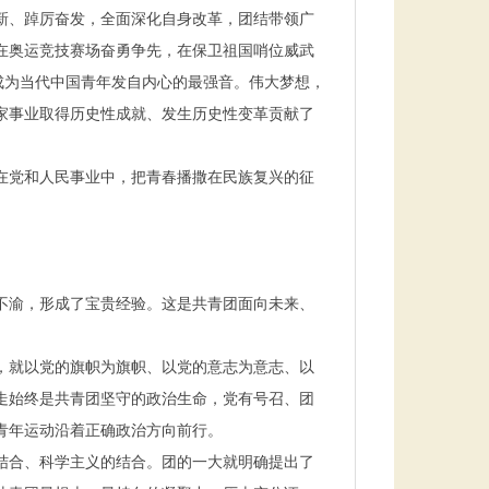
新、踔厉奋发，全面深化自身改革，团结带领广
在奥运竞技赛场奋勇争先，在保卫祖国哨位威武
成为当代中国青年发自内心的最强音。伟大梦想，
家事业取得历史性成就、发生历史性变革贡献了
在党和人民事业中，把青春播撒在民族复兴的征
不渝，形成了宝贵经验。这是共青团面向未来、
，就以党的旗帜为旗帜、以党的意志为意志、以
走始终是共青团坚守的政治生命，党有号召、团
青年运动沿着正确政治方向前行。
结合、科学主义的结合。团的一大就明确提出了