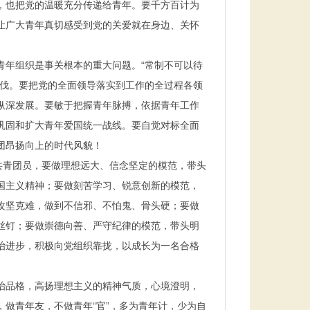
，也把党的温暖充分传递给青年。要千方百计为
让广大青年真切感受到党的关爱就在身边、关怀
年组织是事关根本的重大问题。“常制不可以待
步伐。要把党的全面领导落实到工作的全过程各领
纵深发展。要敏于把握青年脉搏，依据青年工作
巩固和扩大青年爱国统一战线。要自觉对标全面
团昂扬向上的时代风貌！
共青团员，要做理想远大、信念坚定的模范，带头
国主义精神；要做刻苦学习、锐意创新的模范，
攻坚克难，做到不信邪、不怕鬼、骨头硬；要做
丝钉；要做崇德向善、严守纪律的模范，带头明
治进步，积极向党组织靠拢，以成长为一名合格
治品格，高扬理想主义的精神气质，心境澄明，
做青年友，不做青年“官”，多为青年计，少为自