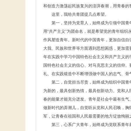
和创造力激荡起民族复兴的澎湃春潮，用青春的
这里，我给共青团提几点希望。
第一，坚持为党育人，始终成为引领中国青年
用“共产主义”为团命名，就是希望党的青年组
作风塑造青年。新时代的中国青年，更加自信自
大我、民族和世界等方面遇到思想困惑，更加需
年在实践中学习中国特色社会主义和共产主义的
国特色社会主义的信心、对马克思主义的信仰。
礼、在实践锻造中不断增强做中国人的志气、骨
第二，自觉担当尽责，始终成为组织中国青年
为新的，最具创新热情，最具创新动力。党和人
春的能量才能充分迸发。青年是社会中最有生气
做新时代的弄潮儿，自觉听从党和人民召唤，胸
军，让青春在祖国和人民最需要的地方绽放绚丽
第三，心系广大青年，始终成为党联系青年最