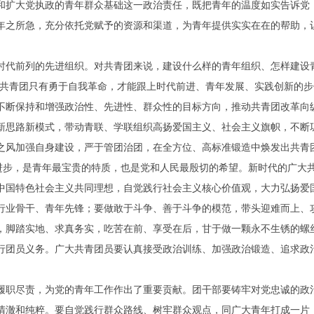
和扩大党执政的青年群众基础这一政治责任，既把青年的温度如实告诉党
年之所急，充分依托党赋予的资源和渠道，为青年提供实实在在的帮助，
前列的先进组织。对共青团来说，建设什么样的青年组织、怎样建设青
”共青团只有勇于自我革命，才能跟上时代前进、青年发展、实践创新的
不断保持和增强政治性、先进性、群众性的目标方向，推动共青团改革向
新思路新模式，带动青联、学联组织高扬爱国主义、社会主义旗帜，不断
之风加强自身建设，严于管团治团，在全方位、高标准锻造中焕发出共青
步，是青年最宝贵的特质，也是党和人民最殷切的希望。新时代的广大
中国特色社会主义共同理想，自觉践行社会主义核心价值观，大力弘扬爱
行业骨干、青年先锋；要做敢于斗争、善于斗争的模范，带头迎难而上、
，脚踏实地、求真务实，吃苦在前、享受在后，甘于做一颗永不生锈的螺
行团员义务。广大共青团员要认真接受政治训练、加强政治锻造、追求政
职尽责，为党的青年工作作出了重要贡献。团干部要铸牢对党忠诚的政
清澈和纯粹。要自觉践行群众路线、树牢群众观点，同广大青年打成一片，