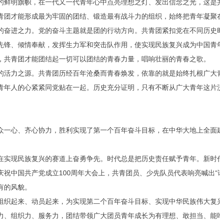
的鲜明旗帜，在一代又一代青年心中点亮理想之灯、发出信念之光，这是
青团才能形成最为牢固的团结、锻造最有战斗力的组织，始终把青年凝聚
奋进之力。党的奋斗主题就是团的行动方向。共青团紧扣党在不同历史
先锋、倾情奉献，发挥生力军和突击队作用，使实现民族复兴成为中国青
，共青团才能团结起一切可以团结的青春力量，唱响壮丽的青春之歌。
活力之源。共青团历经百年沧桑而青春焕发，依靠的就是始终扎根广大
青年人的心紧紧同党贴在一起。历史充分证明，只有不断从广大青年这片
一心、齐心协力，胜利实现了第一个百年奋斗目标，在中华大地上全面
实现民族复兴的赛道上奋勇争先。时代总是把历史责任赋予青年。新时
庆祝中国共产党成立
100
周年大会上，共青团员、少先队员代表响亮喊出“
有的风貌。
织起来、动员起来，为实现第二个百年奋斗目标、实现中华民族伟大复
力、组织力、服务力，团结带领广大团员青年成长为有理想、敢担当、能