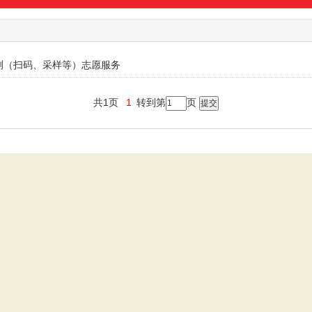
测（扫码、采样等）志愿服务
共1页
1
转到第
页