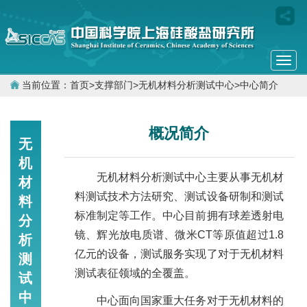
Togg
navi
当前位置：
首页
>
支撑部门
>
无机材料分析测试中心
>
中心简介
概况简介
无
机
无机材料分析测试中心主要从事无机材
材
料测试技术方法研究、测试设备研制和测试
料
标准制定等工作。中心目前拥有球差透射电
分
镜、辉光放电质谱、微米CT等原值超过1.8
析
亿元的设备，测试服务实现了对于无机材料
测
测试表征领域的全覆盖。
试
中
中心面向国家重大任务对于无机材料的