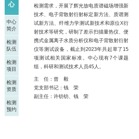
心
检测需求，开展了辉光放电质谱磁场增强新
技术、电子背散射衍射标定新方法、质谱测
中心
试新方法、纤维力学测试新技术和原位X衍
简介
射技术等研究，研制了差示扫描量热仪、便
携式金属离子水质分析仪和电子背散射衍射
检测
队伍
仪等测试设备，截止到2023年共起草了15
项测试相关国家标准。中心现有7个课题
检测
组，科研和测试技术人员45人。
项目
主 任：曾 毅
检测
党支部书记：
钱 荣
资质
副主任：许钫钫、钱 荣
检测
预约