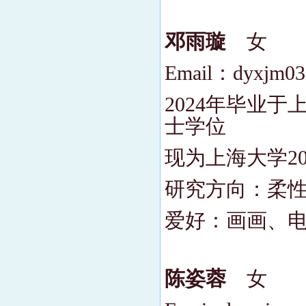
邓雨璇
女
Email：dyxjm0
2024年毕业
士学位
现为上海大学2
研究方向：柔
爱好：画画、
陈姿蓉
女