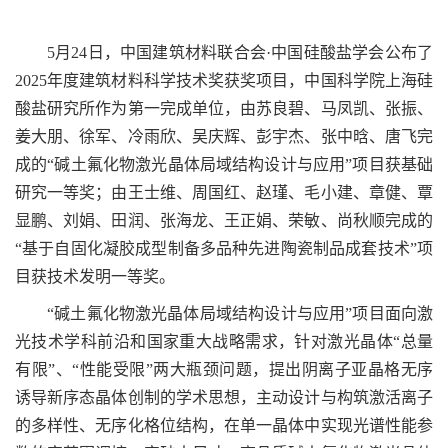
5
月
24
日，中国建筑材料联合会
·
中国硅酸盐学会公布了
2025
年度建筑材料科学技术奖获奖项目，中国科学院上海硅
酸盐研究所作为第一完成单位，由苏良碧、马凤凯、张振、
姜大朋、徐军、冷雨欣、吴庆辉、彭宇杰、张中晗、唐飞完
成的“碱土氟化物激光晶体局域结构设计与应用”项目获基础
研究一等奖；由王士维、周国红、赵瑾、毛小建、章健、覃
显鹏、刘娟、田润、张海龙、王正娟、荣敏、尚秋顺完成的
“基于自固化凝胶成型制备多品种先进陶瓷制品成套技术”项
目获技术发明一等奖。
“
碱土氟化物激光晶体局域结构设计与应用”项目面向激
光技术学科前沿和国家重大战略需求，针对激光晶体“总量
有限”、“性能受限”两大瓶颈问题，提出阴离子亚晶格无序
诱导新序态晶体创制的学术思想，主动设计与构筑激活离子
的多样性、无序化格位结构，在单一晶体中实现光谱性能参