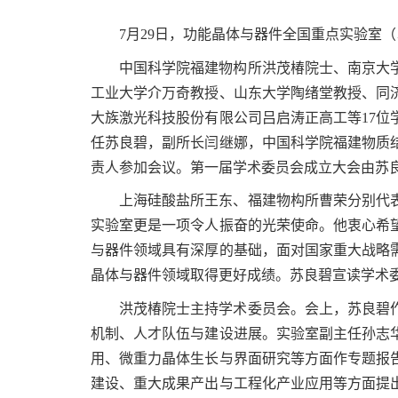
7
月
29
日，功能晶体与器件全国重点实验室（
中国科学院福建物构所洪茂椿院士、南京大
工业大学介万奇教授、山东大学陶绪堂教授、同
大族激光科技股份有限公司吕启涛正高工等
17
位
任苏良碧，副所长闫继娜，中国科学院福建物质
责人参加会议。第一届学术委员会成立大会由苏
上海硅酸盐所王东、福建物构所曹荣分别代
实验室更是一项令人振奋的光荣使命。他衷心希
与器件领域具有深厚的基础，面对国家重大战略
晶体与器件领域取得更好成绩。苏良碧宣读学术
洪茂椿院士主持学术委员会。会上，苏良碧
机制、人才队伍与建设进展。实验室副主任孙志
用、微重力晶体生长与界面研究等方面作专题报
建设、重大成果产出与工程化产业应用等方面提