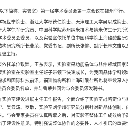
以下简称：实验室）第一届学术委员会第一次会议在福州举行。
学祝世宁院士、浙江大学杨德仁院士、天津理工大学吴以成院士
济大学徐军研究员、中国科学院苏州纳米技术与纳米仿生研究所
学术委员会委员，以及实验室依托单位中国科学院上海硅酸盐研
结构研究所所长曹荣、党委书记、副所长张健、副所长林文雄以
良碧主持。
表依托单位致辞。王东表示，实验室是功能晶体与器件领域国家
望实验室在实验室主任班子带领下快速成长，为我国晶体学科领
需求和国际科技前沿，福建物构所和上海硅酸盐所也将继续深入
委员会委员名单，并与曹荣共同为与会委员颁发聘书。
作实验室建设进展主任工作报告，全面介绍了实验室战略定位与
华、吴云涛、罗敏，实验室刘学超研究员分别针对新晶体创制、
告。与会专家委员在认真听取之后，对实验室整体工作成效给予
出了建设性意见，特别强调整体协作的必要性，人才引培的重要