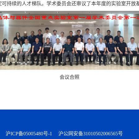
定可持续的人才梯队。学术委员会还审议了本年度的实验室开放
会
议合照
有
沪ICP备05005480号-1
沪公网安备31010502006565号