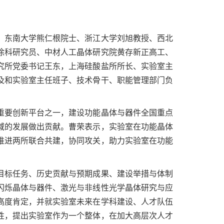
、东南大学熊仁根院士、浙江大学刘旭教授、西北
徐科研究员、中材人工晶体研究院黄存新正高工、
究所党委书记王东，上海硅酸盐所所长、实验室主
及和实验室主任班子、技术骨干、职能管理部门负
重要创新平台之一，建设功能晶体与器件全国重点
域的发展做出贡献。曹荣表示，实验室在功能晶体
推进两所联合共建，协同攻关，助力实验室在功能
目标任务、历史贡献与预期成果、建设举措与体制
闪烁晶体与器件、激光与非线性光学晶体研究与应
高度肯定，并就实验室未来在学科建设、人才队伍
性，提出实验室作为一个整体，在加大高层次人才